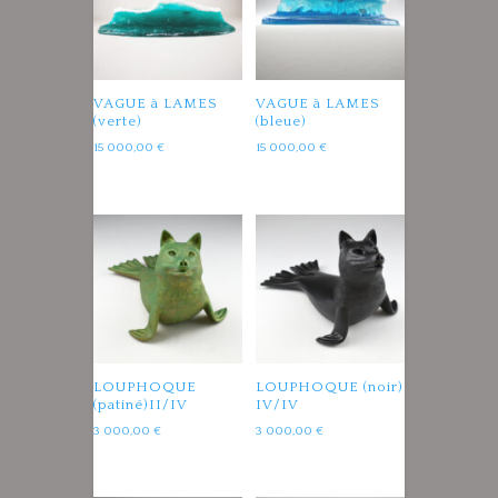
VAGUE à LAMES
VAGUE à LAMES
(verte)
(bleue)
15 000,00
€
15 000,00
€
LOUPHOQUE
LOUPHOQUE (noir)
(patiné)II/IV
IV/IV
3 000,00
€
3 000,00
€