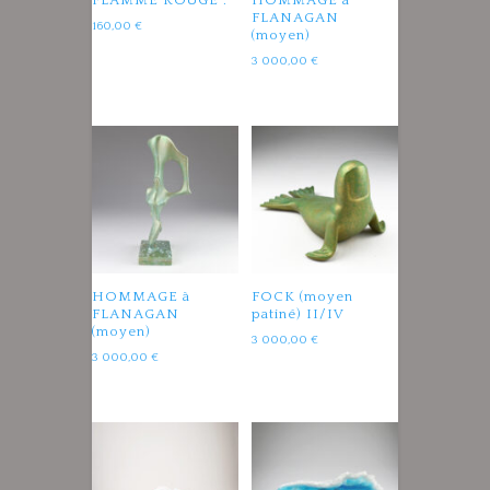
FLAMME ROUGE .
HOMMAGE à
FLANAGAN
160,00
€
(moyen)
3 000,00
€
HOMMAGE à
FOCK (moyen
FLANAGAN
patiné) II/IV
(moyen)
3 000,00
€
3 000,00
€