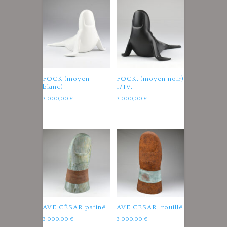
FOCK (moyen
FOCK. (moyen noir)
blanc)
I/IV.
3 000,00
€
3 000,00
€
AVE CÉSAR patiné
AVE CESAR. rouillé
3 000,00
€
3 000,00
€