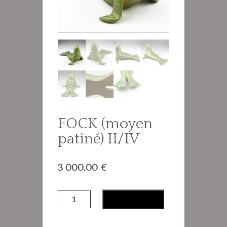
FOCK (moyen
patiné) II/IV
3 000,00
€
quantité
Ajouter au panier
de
FOCK
(moyen