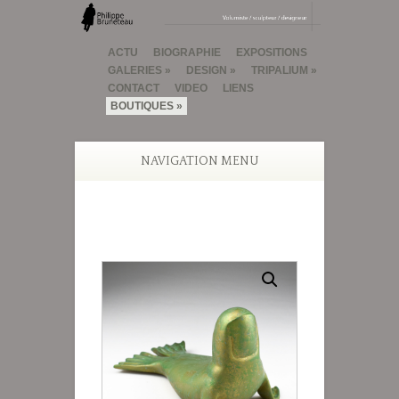
ACTU
BIOGRAPHIE
EXPOSITIONS
GALERIES
DESIGN
TRIPALIUM
CONTACT
VIDEO
LIENS
BOUTIQUES
NAVIGATION MENU