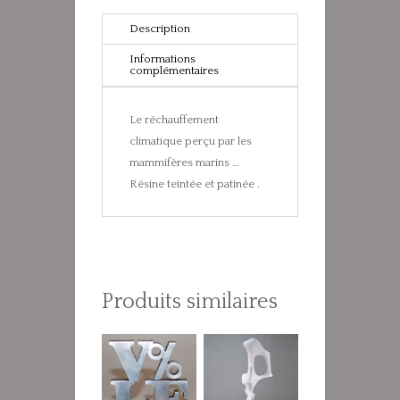
patiné)
Description
II/IV
Informations
complémentaires
Le réchauffement
climatique perçu par les
mammifères marins …
Résine teintée et patinée .
Produits similaires