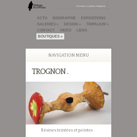
ACTU
BIOGRAPHIE
EXPOSITIONS
GALERIES
DESIGN
TRIPALIUM
CONTACT
VIDEO
LIENS
BOUTIQUES
NAVIGATION MENU
TROGNON .
Résines teintées et peintes .