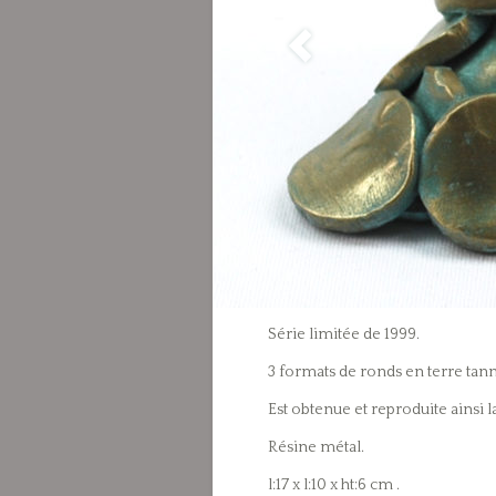
Série limitée de 1999.
3 formats de ronds en terre tann
Est obtenue et reproduite ainsi la
Résine métal.
l:17 x l:10 x ht:6 cm .