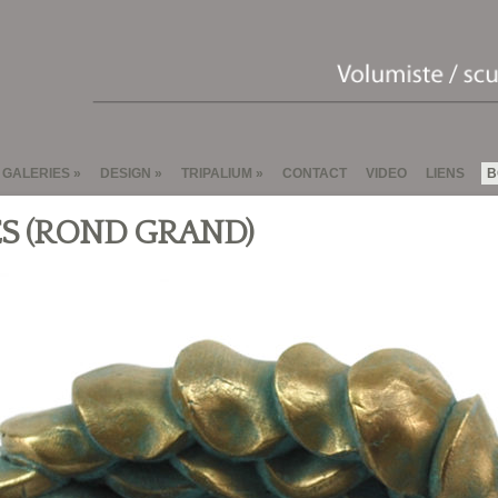
GALERIES
DESIGN
TRIPALIUM
CONTACT
VIDEO
LIENS
B
S (ROND GRAND)