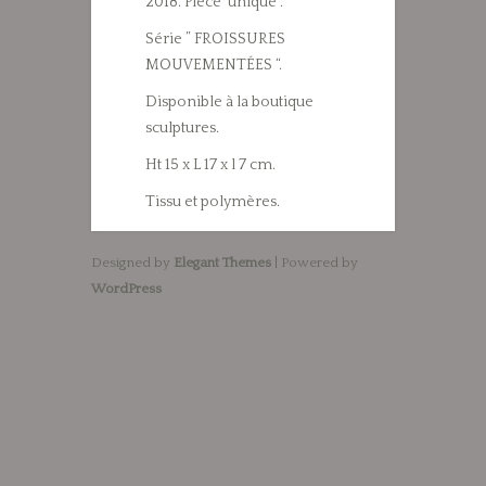
2018. Pièce unique .
Série ” FROISSURES
MOUVEMENTÉES “.
Disponible à la boutique
sculptures.
Ht 15 x L 17 x l 7 cm.
Tissu et polymères.
Designed by
Elegant Themes
| Powered by
WordPress