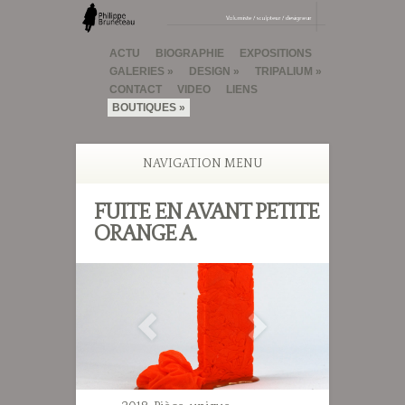
ACTU
BIOGRAPHIE
EXPOSITIONS
GALERIES
DESIGN
TRIPALIUM
CONTACT
VIDEO
LIENS
BOUTIQUES
NAVIGATION MENU
FUITE EN AVANT PETITE
ORANGE A.