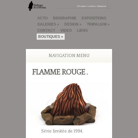
ACTU
BIOGRAPHIE
EXPOSITIONS
GALERIES
DESIGN
TRIPALIUM
CONTACT
VIDEO
LIENS
BOUTIQUES
NAVIGATION MENU
FLAMME ROUGE .
Série limitée de 1994.