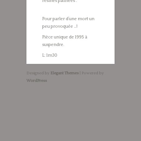
résines patinées .
Pour parler d’une mort un
peu provoquée …!
Pièce unique de 1995 à
suspendre.
L: 1m30
Designed by
Elegant Themes
| Powered by
WordPress