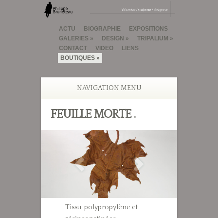
ACTU
BIOGRAPHIE
EXPOSITIONS
GALERIES
DESIGN
TRIPALIUM
CONTACT
VIDEO
LIENS
BOUTIQUES
NAVIGATION MENU
FEUILLE MORTE .
Tissu, polypropylène et