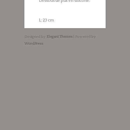
Dessous de plat en silicone.
L: 23 cm
Designed by
Elegant Themes
| Powered by
WordPress