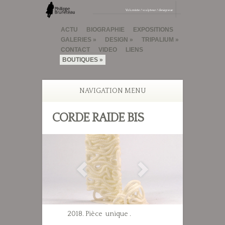
ACTU
BIOGRAPHIE
EXPOSITIONS
GALERIES
DESIGN
TRIPALIUM
CONTACT
VIDEO
LIENS
BOUTIQUES
NAVIGATION MENU
CORDE RAIDE BIS
2018. Pièce unique .