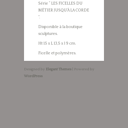
Série ” LES FICELLES DU
MÉTIER JUSQU’À LA CORDE
“.
Disponible à la boutique
sculptures.
Ht 15 x L 13,5 x l 9 cm.
Ficelle et polymères.
Designed by
Elegant Themes
| Powered by
WordPress