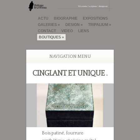
ACTU
BIOGRAPHIE
EXPOSITIONS
GALERIES
DESIGN
TRIPALIUM
CONTACT
VIDEO
LIENS
BOUTIQUES
NAVIGATION MENU
CINGLANT ET UNIQUE .
Bois patiné, fourrure