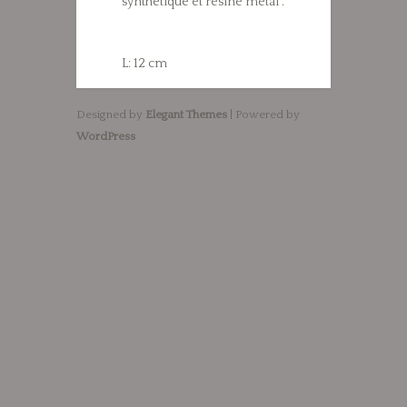
synthétique et résine métal .
L: 12 cm
Designed by
Elegant Themes
| Powered by
WordPress