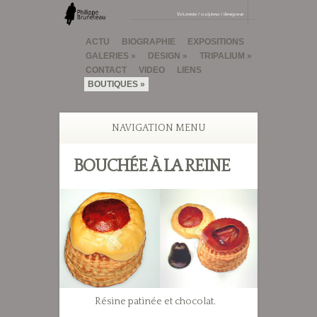
ACTU
BIOGRAPHIE
EXPOSITIONS
GALERIES
DESIGN
TRIPALIUM
CONTACT
VIDEO
LIENS
BOUTIQUES
NAVIGATION MENU
BOUCHÉE À LA REINE
Résine patinée et chocolat.