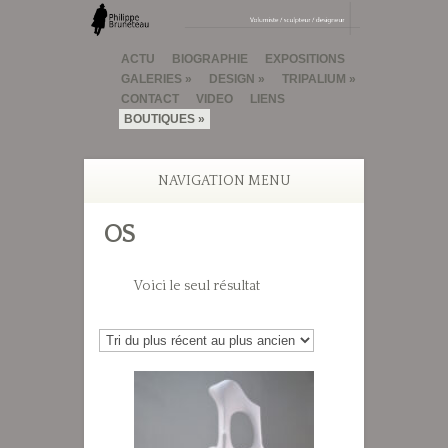
ACTU
BIOGRAPHIE
EXPOSITIONS
GALERIES
DESIGN
TRIPALIUM
CONTACT
VIDEO
LIENS
BOUTIQUES
NAVIGATION MENU
OS
Voici le seul résultat